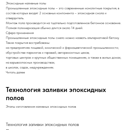
Эпоксидные наливные полы
Промышленные эпоксидные полы – это современные монолитные покрытия, в
состав которых входят 2 основных компонента – эпоксидная смола и
отвердитель.
Монтаж пола производится на тщательно подготовленное бетонное основание.
Полная полимеризация обычно длится около 14 дней.
Сфера применения
Промышленные эпоксидные полы смело можно назвать альтернативой бетону.
Такие покрытия востребованы:
на предприятиях пищевой, химической и фармацевтической промышленности;
обустройстве паркингов и гаражей, авторемонтных цехов;
торговых центрах и крупных общественных помещениях, а также в жилых домах;
на взрывоопасных производствах;
в школах, садах, медучреждениях.
Читать далее
Технология заливки эпоксидных
полов
Этапы изготовления наливных эпоксидных полов
Технология заливки эпоксидных полов