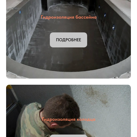
Компания ООО "Гидростоп" осуществляет полный спектр работ по
гидроизоляции, ремонту, усилению и антикоррозионной защите
монолитных и сборных бетонных, железобетонных и кирпичных
конструкций в Татарстане, с использованием современных,
проверенных гидроизоляционных материалов ведущих
производителей.
Гидроизоляция бассейна
ПОДРОБНЕЕ