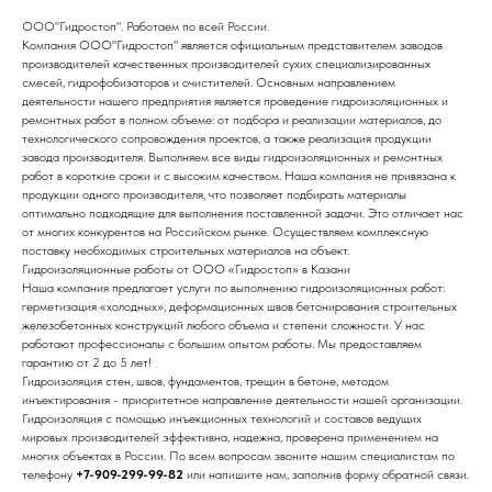
ООО"Гидростоп". Работаем по всей России.
Компания ООО"Гидростоп" является официальным представителем заводов
производителей качественных производителей сухих специализированных
смесей, гидрофобизаторов и очистителей. Основным направлением
деятельности нашего предприятия является проведение гидроизоляционных и
ремонтных работ в полном объеме: от подбора и реализации материалов, до
технологического сопровождения проектов, а также реализация продукции
завода производителя. Выполняем все виды гидроизоляционных и ремонтных
работ в короткие сроки и с высоким качеством. Наша компания не привязана к
продукции одного производителя, что позволяет подбирать материалы
оптимально подходящие для выполнения поставленной задачи. Это отличает нас
от многих конкурентов на Российском рынке. Осуществляем комплексную
поставку необходимых строительных материалов на объект.
Гидроизоляционные работы от ООО «Гидростоп» в Казани
Наша компания предлагает услуги по выполнению гидроизоляционных работ:
герметизация «холодных», деформационных швов бетонирования строительных
железобетонных конструкций любого объема и степени сложности. У нас
работают профессионалы с большим опытом работы. Мы предоставляем
гарантию от 2 до 5 лет!
Гидроизоляция стен, швов, фундаментов, трещин в бетоне, методом
инъектирования - приоритетное направление деятельности нашей организации.
Гидроизоляция с помощью инъекционных технологий и составов ведущих
мировых производителей эффективна, надежна, проверена применением на
многих объектах в России. По всем вопросам звоните нашим специалистам по
телефону
+7-909-299-99-82
или напишите нам, заполнив форму обратной связи.